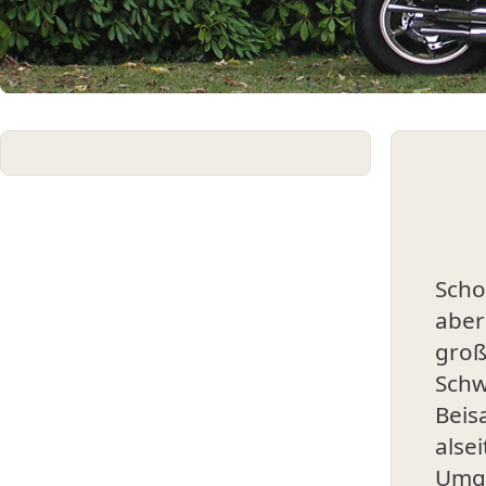
Scho
aber
groß
Schw
Beis
alse
Umg