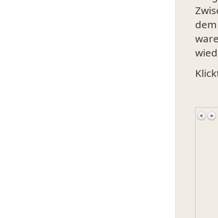
Zwis
dem 
ware
wied
Klic