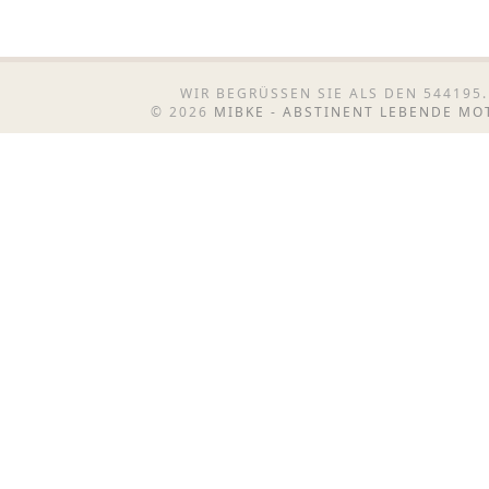
WIR BEGRÜSSEN SIE ALS DEN 544195.
© 2026
MIBKE - ABSTINENT LEBENDE M