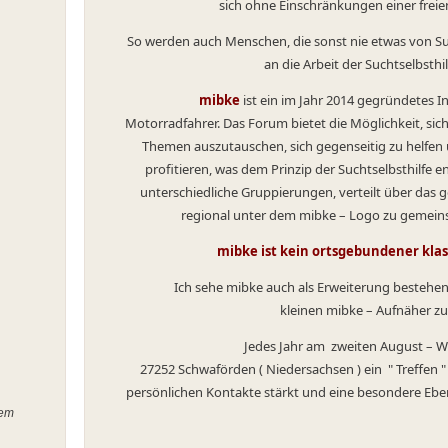
sich ohne Einschränkungen einer frei
So werden auch Menschen, die sonst nie etwas von Su
an die Arbeit der Suchtselbsthi
mibke
ist ein im Jahr 2014 gegründetes I
Motorradfahrer. Das Forum bietet die Möglichkeit, sic
Themen auszutauschen, sich gegenseitig zu helfen
profitieren, was dem Prinzip der Suchtselbsthilfe 
unterschiedliche Gruppierungen, verteilt über das 
regional unter dem mibke – Logo zu gemein
mibke ist kein ortsgebundener kla
Ich sehe mibke auch als Erweiterung bestehend
kleinen mibke – Aufnäher zu
Jedes Jahr am zweiten August 
27252 Schwaförden ( Niedersachsen ) ein " Treff
persönlichen Kontakte stärkt und eine besonde
lem