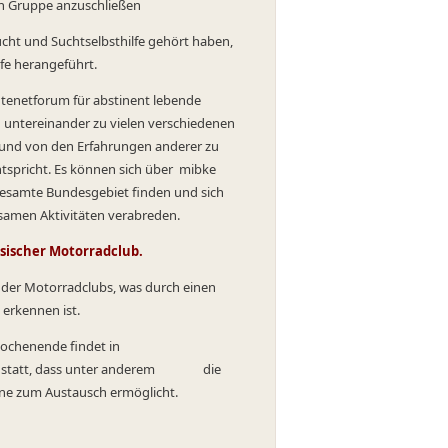
en Gruppe anzuschließen
cht und Suchtselbsthilfe gehört haben,
lfe herangeführt.
ntenetforum für abstinent lebende
h untereinander zu vielen verschiedenen
 und von den Erfahrungen anderer zu
entspricht. Es können sich über mibke
gesamte Bundesgebiet finden und sich
samen Aktivitäten verabreden.
ssischer Motorradclub.
er Motorradclubs, was durch einen
 erkennen ist.
– Wochenende findet in
en " statt, dass unter anderem die
re Ebene zum Austausch ermöglicht.