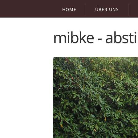
HOME
ÜBER UNS
mibke - abst