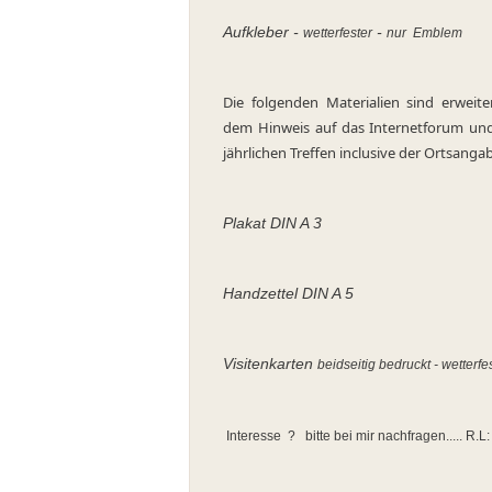
Aufkleber -
-
w
etterfester
nur Emblem
Die folgenden Materialien sind erweite
dem Hinweis auf das Internetforum u
jährlichen Treffen inclusive der Ortsanga
Plakat DIN A 3
Handzettel DIN A 5
Visitenkarten
beidseitig bedruckt - wetterfe
Interesse ? bitte bei mir nachfragen..... R.L