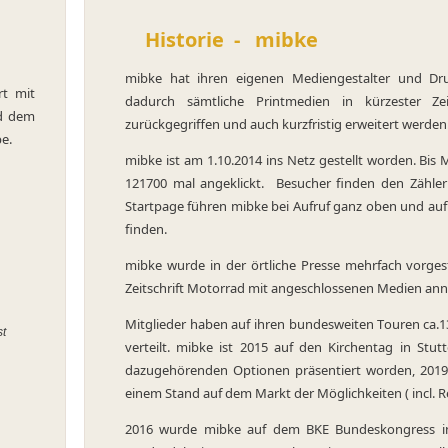
Historie - mibke
mibke hat ihren eigenen Mediengestalter und Dru
rt mit
dadurch sämtliche Printmedien in kürzester Zei
nd dem
zurückgegriffen und auch kurzfristig erweitert werden
be.
mibke ist am 1.10.2014 ins Netz gestellt worden. Bis
121700 mal angeklickt. Besucher finden den Zähler
Startpage führen mibke bei Aufruf ganz oben und auf
finden.
mibke wurde in der örtliche Presse mehrfach vorges
Zeitschrift Motorrad mit angeschlossenen Medien ann
Mitglieder haben auf ihren bundesweiten Touren ca.13
st
verteilt. mibke ist 2015 auf den Kirchentag in Stutt
dazugehörenden Optionen präsentiert worden, 2019
einem Stand auf dem Markt der Möglichkeiten ( incl. R
:
2016 wurde mibke auf dem BKE Bundeskongress in