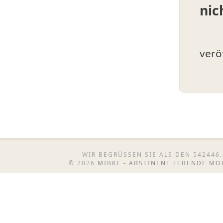
nic
verö
WIR BEGRÜSSEN SIE ALS DEN 542446.
© 2026
MIBKE - ABSTINENT LEBENDE M