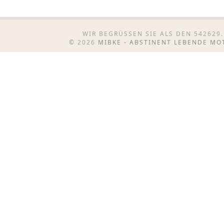
WIR BEGRÜSSEN SIE ALS DEN 542629.
© 2026
MIBKE - ABSTINENT LEBENDE M