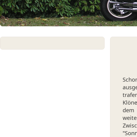
Schon
ausge
trafe
Klön
dem Z
wei
Zwis
"Sonn