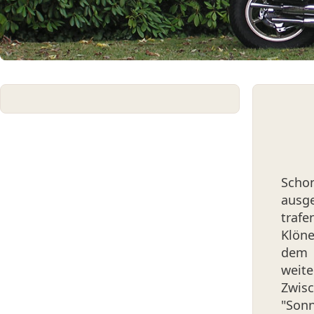
Schon
ausge
trafe
Klön
dem Z
wei
Zwis
"Sonn