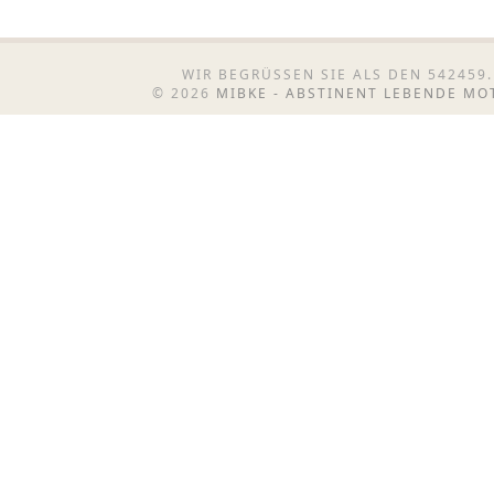
WIR BEGRÜSSEN SIE ALS DEN 542459.
© 2026
MIBKE - ABSTINENT LEBENDE M