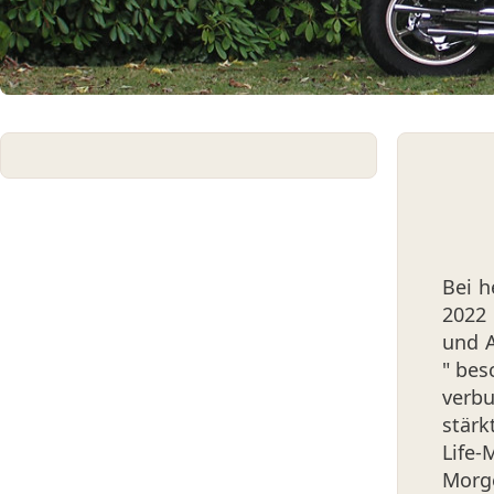
Bei h
2022 
und A
" bes
verb
stärk
Life
Morg