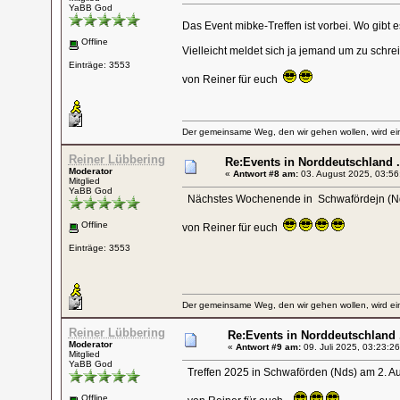
YaBB God
Das Event mibke-Treffen ist vorbei. Wo gibt 
Offline
Vielleicht meldet sich ja jemand um zu schrei
Einträge: 3553
von Reiner für euch
Der gemeinsame Weg, den wir gehen wollen, wird ein
Reiner Lübbering
Re:Events in Norddeutschland .
Moderator
«
Antwort #8 am:
03. August 2025, 03:56
Mitglied
YaBB God
Nächstes Wochenende in Schwafördejn (Nds)
Offline
von Reiner für euch
Einträge: 3553
Der gemeinsame Weg, den wir gehen wollen, wird ein
Reiner Lübbering
Re:Events in Norddeutschland .
Moderator
«
Antwort #9 am:
09. Juli 2025, 03:23:26
Mitglied
YaBB God
Treffen 2025 in Schwaförden (Nds) am 2. Au
Offline