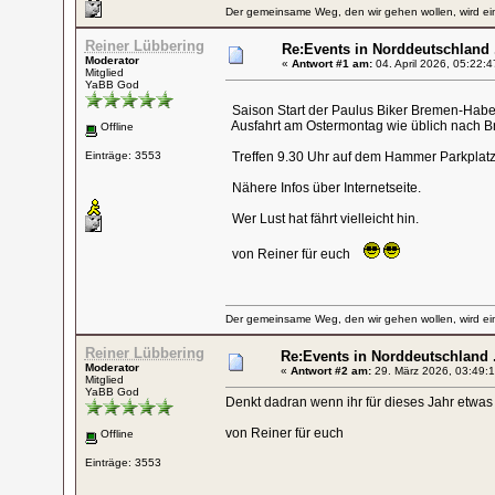
Der gemeinsame Weg, den wir gehen wollen, wird ein
Reiner Lübbering
Re:Events in Norddeutschland .
Moderator
«
Antwort #1 am:
04. April 2026, 05:22:4
Mitglied
YaBB God
Saison Start der Paulus Biker Bremen-Hab
Ausfahrt am Ostermontag wie üblich nach 
Offline
Einträge: 3553
Treffen 9.30 Uhr auf dem Hammer Parkpla
Nähere Infos über Internetseite.
Wer Lust hat fährt vielleicht hin.
von Reiner für euch
Der gemeinsame Weg, den wir gehen wollen, wird ein
Reiner Lübbering
Re:Events in Norddeutschland .
Moderator
«
Antwort #2 am:
29. März 2026, 03:49:1
Mitglied
YaBB God
Denkt dadran wenn ihr für dieses Jahr etwas w
von Reiner für euch
Offline
Einträge: 3553