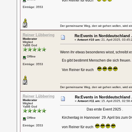
von Reiner für euch
Einträge: 3553
Der gemeinsame Weg, den wir gehen wollen, wird ein
Reiner Lübbering
Re:Events in Norddeutschland .
Moderator
«
Antwort #10 am:
21. April 2025, 03:45:
Mitglied
YaBB God
Wenn ihr etwas besonderes wisst, schreibt es
Offline
Es gibt bestimmt Menschen die sich freuen.
Einträge: 3553
Von Reiner für euch
Der gemeinsame Weg, den wir gehen wollen, wird ein
Reiner Lübbering
Re:Events in Norddeutschland .
Moderator
«
Antwort #11 am:
15. April 2025, 02:58:
Mitglied
YaBB God
Das erste Event 2925 .
Kirchentag in Hannover 29. April bis zum 0
Offline
Einträge: 3553
von Reiner für euch