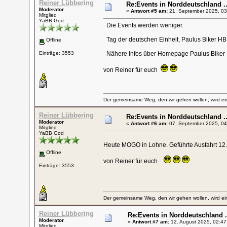
Reiner Lübbering
Re:Events in Norddeutschland ..
Moderator
«
Antwort #5 am:
21. September 2025, 03
Mitglied
YaBB God
Die Events werden weniger.
Tag der deutschen Einheit, Paulus Biker H
Offline
Einträge: 3553
Nähere Infos über Homepage Paulus Biker
von Reiner für euch
Der gemeinsame Weg, den wir gehen wollen, wird ein
Reiner Lübbering
Re:Events in Norddeutschland ..
Moderator
«
Antwort #6 am:
07. September 2025, 04
Mitglied
YaBB God
Heute MOGO in Lohne. Geführte Ausfahrt 12.
Offline
von Reiner für euch
Einträge: 3553
Der gemeinsame Weg, den wir gehen wollen, wird ein
Reiner Lübbering
Re:Events in Norddeutschland .
Moderator
«
Antwort #7 am:
12. August 2025, 02:47
Mitglied