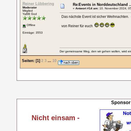
Reiner Lübbering
Re:Events in Norddeutschland ..
Moderator
«
Antwort #14 am:
10. November 2024, 05
Mitglied
YaBB God
Das nächste Event ist sicher Weihnachten. ( v
Offline
von Reiner für euch
Einträge: 3553
Der gemeinsame Weg, den wir gehen wollen, wird ein
Seiten:
[
1
]
2
3
...
10
Sponsor 
Nicht einsam -