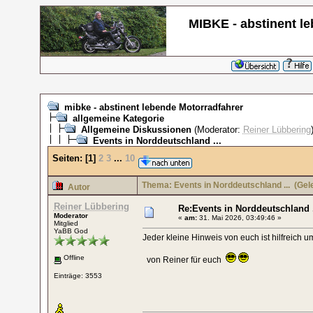
MIBKE - abstinent l
mibke - abstinent lebende Motorradfahrer
allgemeine Kategorie
Allgemeine Diskussionen
(Moderator:
Reiner Lübbering
Events in Norddeutschland ...
Seiten:
[
1
]
2
3
...
10
Thema: Events in Norddeutschland ...
(Gele
Autor
Reiner Lübbering
Re:Events in Norddeutschland .
Moderator
«
am:
31. Mai 2026, 03:49:46 »
Mitglied
YaBB God
Jeder kleine Hinweis von euch ist hilfreich um
Offline
von Reiner für euch
Einträge: 3553