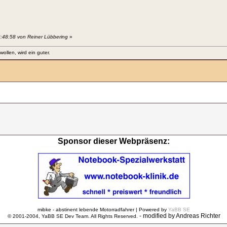
2:48:58 von Reiner Lübbering
»
llen, wird ein guter.
Sponsor dieser Webpräsenz:
mibke - abstinent lebende Motorradfahrer | Powered by
YaBB SE
- modified by Andreas Richter
© 2001-2004, YaBB SE Dev Team. All Rights Reserved.