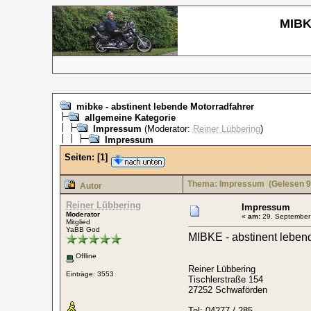
MIBKE
mibke - abstinent lebende Motorradfahrer
allgemeine Kategorie
Impressum
(Moderator:
Reiner Lübbering
)
Impressum
Seiten:
[
1
]
Thema: Impressum
(Gelesen 9
Autor
Reiner Lübbering
Impressum
Moderator
«
am:
29. September 
Mitglied
YaBB God
MIBKE - abstinent leben
Offline
Reiner Lübbering
Einträge: 3553
Tischlerstraße 154
27252 Schwaförden
Tel: 04277 / 285