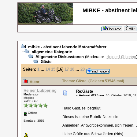
MIBKE - abstinent l
mibke - abstinent lebende Motorradfahrer
allgemeine Kategorie
Allgemeine Diskussionen
(Moderator:
Reiner Lübbering
Gäste
Seiten:
1
...
14
15
[
16
]
17
18
...
20
Thema: Gäste
(Gelesen 53546 mal)
Autor
Reiner Lübbering
Re:Gäste
Moderator
«
Antwort #225 am:
05. Oktober 2018, 07
Mitglied
YaBB God
Hallo Gast, sei begrüßt.
Offline
Dieses ist deine Rubrik. Nutze sie.
Einträge: 3553
Anmelden, Antwort bekommen, sich freuen, ....
Liebe Grüße aus Schwaförden (Nds)