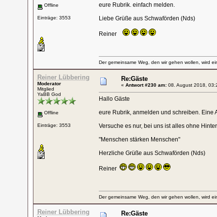
eure Rubrik. einfach melden.
Offline
Einträge: 3553
Liebe Grüße aus Schwaförden (Nds)
Reiner
Der gemeinsame Weg, den wir gehen wollen, wird ein
Reiner Lübbering
Re:Gäste
Moderator
«
Antwort #230 am:
08. August 2018, 03:
Mitglied
YaBB God
Hallo Gäste
eure Rubrik, anmelden und schreiben. Eine 
Offline
Einträge: 3553
Versuche es nur, bei uns ist alles ohne Hint
"Menschen stärken Menschen"
Herzliche Grüße aus Schwaförden (Nds)
Reiner
Der gemeinsame Weg, den wir gehen wollen, wird ein
Reiner Lübbering
Re:Gäste