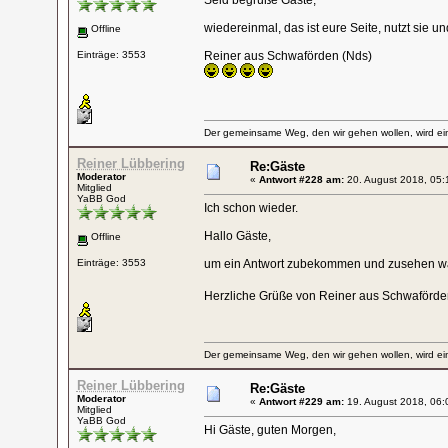
Seid begrüße Gäste,
wiedereinmal, das ist eure Seite, nutzt sie un
Offline
Einträge: 3553
Reiner aus Schwaförden (Nds)
Der gemeinsame Weg, den wir gehen wollen, wird ein
Reiner Lübbering
Re:Gäste
Moderator
«
Antwort #228 am:
20. August 2018, 05:
Mitglied
YaBB God
Ich schon wieder.
Hallo Gäste,
Offline
Einträge: 3553
um ein Antwort zubekommen und zusehen was
Herzliche Grüße von Reiner aus Schwaför
Der gemeinsame Weg, den wir gehen wollen, wird ein
Reiner Lübbering
Re:Gäste
Moderator
«
Antwort #229 am:
19. August 2018, 06:
Mitglied
YaBB God
Hi Gäste, guten Morgen,