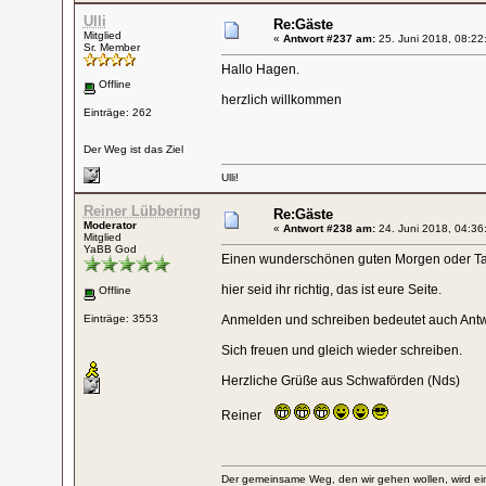
Ulli
Re:Gäste
Mitglied
«
Antwort #237 am:
25. Juni 2018, 08:22
Sr. Member
Hallo Hagen.
Offline
herzlich willkommen
Einträge: 262
Der Weg ist das Ziel
Ulli!
Reiner Lübbering
Re:Gäste
Moderator
«
Antwort #238 am:
24. Juni 2018, 04:36
Mitglied
YaBB God
Einen wunderschönen guten Morgen oder Tag
hier seid ihr richtig, das ist eure Seite.
Offline
Einträge: 3553
Anmelden und schreiben bedeutet auch Ant
Sich freuen und gleich wieder schreiben.
Herzliche Grüße aus Schwaförden (Nds)
Reiner
Der gemeinsame Weg, den wir gehen wollen, wird ein