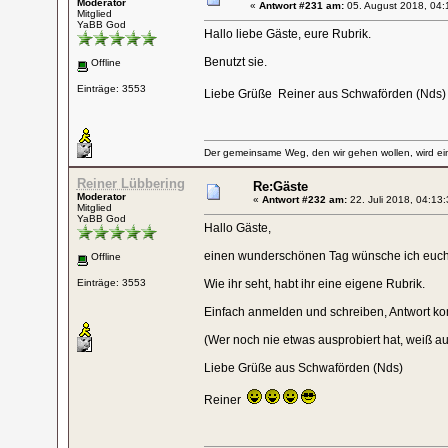
Moderator
«
Antwort #231 am:
05. August 2018, 04:
Mitglied
YaBB God
Hallo liebe Gäste, eure Rubrik.
Benutzt sie.
Offline
Einträge: 3553
Liebe Grüße Reiner aus Schwaförden (Nd
Der gemeinsame Weg, den wir gehen wollen, wird ein
Reiner Lübbering
Re:Gäste
Moderator
«
Antwort #232 am:
22. Juli 2018, 04:13:
Mitglied
YaBB God
Hallo Gäste,
einen wunderschönen Tag wünsche ich euch
Offline
Einträge: 3553
Wie ihr seht, habt ihr eine eigene Rubrik.
Einfach anmelden und schreiben, Antwort ko
(Wer noch nie etwas ausprobiert hat, weiß au
Liebe Grüße aus Schwaförden (Nds)
Reiner