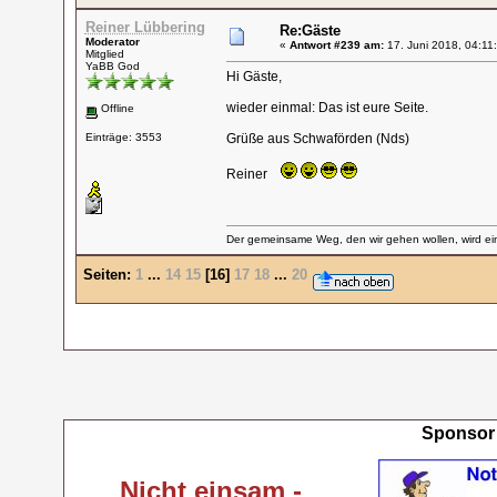
Reiner Lübbering
Re:Gäste
Moderator
«
Antwort #239 am:
17. Juni 2018, 04:11
Mitglied
YaBB God
Hi Gäste,
wieder einmal: Das ist eure Seite.
Offline
Einträge: 3553
Grüße aus Schwaförden (Nds)
Reiner
Der gemeinsame Weg, den wir gehen wollen, wird ein
Seiten:
1
...
14
15
[
16
]
17
18
...
20
Sponsor 
Nicht einsam -