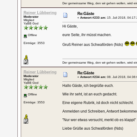
Der gemeinsame Weg, den wir gehen wollen, wird ein
Reiner Lübbering
Re:Gäste
Moderator
«
Antwort #233 am:
15. Juli 2018, 04:17:
Mitglied
YaBB God
Hi Gäste,
eure Seite, ihr müsst machen.
Offline
Einträge: 3553
Gruß Reiner aus Schwaförden (Nds)
Der gemeinsame Weg, den wir gehen wollen, wird ein
Reiner Lübbering
Re:Gäste
Moderator
«
Antwort #234 am:
08. Juli 2018, 04:36:
Mitglied
YaBB God
Hallo Gäste, ich begrüße euch.
Wie ihr seht, ist an euch gedacht.
Offline
Einträge: 3553
Eine eigene Rubrik, ist doch nicht schlecht.
Anmelden und Schreiben, Antwort bekomme
"Nur wer etwas versucht, merkt ob es klappt"
Liebe Grüße aus Schwaförden (Nds)