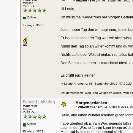
«
Antwort #846 am:
08. September 2015, 
Mitglied
YaBB God
Hi Leute,
ich muss mal wieder was bei Morgen Gedank
Offline
Einträge: 3553
Jeder neuer Tag den wir beginnen, ist ein b
Er ist ein besonderer Tag weil wir nicht wiss
Nimm den Tag so an wir er kommt und du wirs
Nichts auf dieser Welt ist einfach so, alles ha
Den Sinn zuerkennen ist manchmal nicht so e
Es grüßt euch Reiner
«
Letzte Änderung: 08. September 2015, 07:29:23 
Der gemeinsame Weg, den wir gehen wollen, wird ein
Reiner Lübbering
Morgengedanken
Moderator
«
Antwort #847 am:
11. Oktober 2014, 0
Mitglied
YaBB God
Hallo, und einen wunderschönen guten Mor
habe überlegt ob ich am Wochenende fahre, is
Offline
auch in der Woche fahren kann (wenn es die Ze
Einträge: 3553
Motorrad ist immer durchgehend startklar.