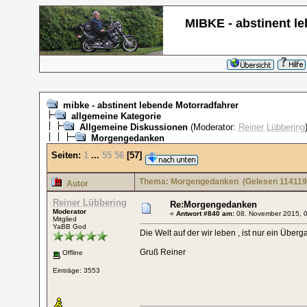
MIBKE - abstinent l
mibke - abstinent lebende Motorradfahrer
allgemeine Kategorie
Allgemeine Diskussionen
(Moderator:
Reiner Lübbering
Morgengedanken
Seiten:
1
...
55
56
[
57
]
Thema: Morgengedanken
(Gelesen 114119
Autor
Reiner Lübbering
Re:Morgengedanken
Moderator
«
Antwort #840 am:
08. November 2015, 0
Mitglied
YaBB God
Die Welt auf der wir leben , ist nur ein Überg
Gruß Reiner
Offline
Einträge: 3553