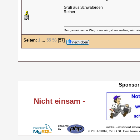
Gruß aus Schwaförden
Reiner
Der gemeinsame Weg, den wir gehen wollen, wird ein
Seiten:
1
...
55
56
[
57
]
Sponsor 
Nicht einsam -
mibke - abstinent lebe
© 2001-2004, YaBB SE Dev Team. Al