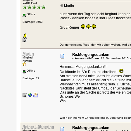
YaBB God
Hi Martin
auch wenn der Tag schlecht beginnt kann er
Offline
Posetiv denken ist das A und O des trockenen
Einträge: 3553
Gruß Reiner
Der gemeinsame Weg, den wir gehen wollen, wird ein
Martin
Re:Morgengedanken
Mitglied
«
Antwort #845 am:
12. September 2015, 
Newbie
Hmmm.....Morgengedanken!!!!
Offline
Da könnte ichÂ´n Roman schreiben!
Am meisten nervt mich, dass ich dieses Wo
Einträge: 49
Baustelle. So langsam drückt die Zeit und m
Weihnachten muss alles fertig sein. 1 Küche,
Nächstes Jahr steht der Umbau der Scheune z
Das gute an der Sache ist, trotz der vielen 
Schönes We
Wiki
Wer noch nie vom Chrom geblendet, vom Wind gestre
Reiner Lübbering
Re:Morgengedanken
Moderator