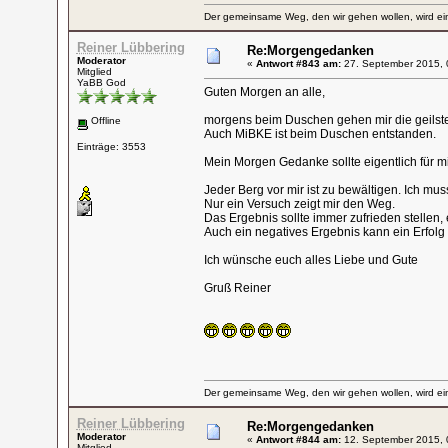
Der gemeinsame Weg, den wir gehen wollen, wird ein
Reiner Lübbering
Re:Morgengedanken
Moderator
«
Antwort #843 am:
27. September 2015, 
Mitglied
YaBB God
Guten Morgen an alle,
morgens beim Duschen gehen mir die geils
Offline
Auch MiBKE ist beim Duschen entstanden.
Einträge: 3553
Mein Morgen Gedanke sollte eigentlich für mi
Jeder Berg vor mir ist zu bewältigen. Ich mus
Nur ein Versuch zeigt mir den Weg.
Das Ergebnis sollte immer zufrieden stellen, 
Auch ein negatives Ergebnis kann ein Erfolg 
Ich wünsche euch alles Liebe und Gute
Gruß Reiner
Der gemeinsame Weg, den wir gehen wollen, wird ein
Reiner Lübbering
Re:Morgengedanken
Moderator
«
Antwort #844 am:
12. September 2015, 
Mitglied