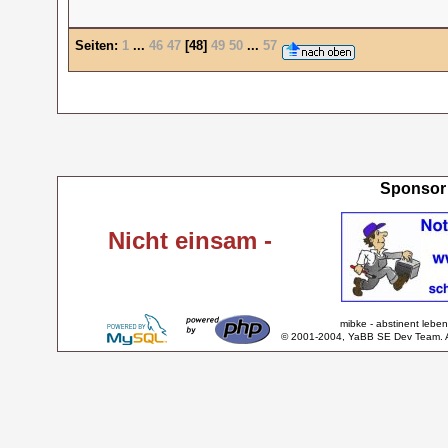
Seiten:
1
...
46
47
[
48
]
49
50
...
57
Sponsor 
Nicht einsam -
mibke - abstinent lebe
© 2001-2004, YaBB SE Dev Team. Al