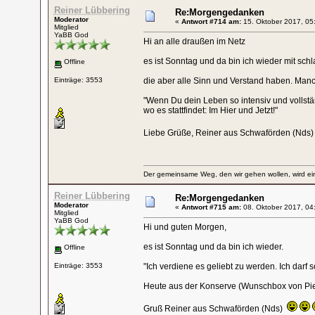
Reiner Lübbering
Re:Morgengedanken
Moderator
«
Antwort #714 am:
15. Oktober 2017, 05
Mitglied
YaBB God
Hi an alle draußen im Netz
es ist Sonntag und da bin ich wieder mit sc
Offline
Einträge: 3553
die aber alle Sinn und Verstand haben. Man
"Wenn Du dein Leben so intensiv und vollstän
wo es stattfindet: Im Hier und Jetzt!"
Liebe Grüße, Reiner aus Schwaförden (N
Der gemeinsame Weg, den wir gehen wollen, wird ein
Reiner Lübbering
Re:Morgengedanken
Moderator
«
Antwort #715 am:
08. Oktober 2017, 04
Mitglied
YaBB God
Hi und guten Morgen,
es ist Sonntag und da bin ich wieder.
Offline
Einträge: 3553
"Ich verdiene es geliebt zu werden. Ich darf so
Heute aus der Konserve (Wunschbox von Pie
Gruß Reiner aus Schwaförden (Nds)