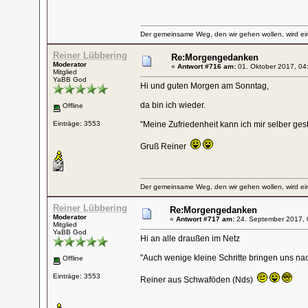
Der gemeinsame Weg, den wir gehen wollen, wird ein
Reiner Lübbering
Re:Morgengedanken
Moderator
«
Antwort #716 am:
01. Oktober 2017, 04
Mitglied
YaBB God
Hi und guten Morgen am Sonntag,
da bin ich wieder.
Offline
Einträge: 3553
"Meine Zufriedenheit kann ich mir selber ge
Gruß Reiner
Der gemeinsame Weg, den wir gehen wollen, wird ein
Reiner Lübbering
Re:Morgengedanken
Moderator
«
Antwort #717 am:
24. September 2017, 
Mitglied
YaBB God
Hi an alle draußen im Netz
"Auch wenige kleine Schritte bringen uns na
Offline
Einträge: 3553
Reiner aus Schwaföden (Nds)