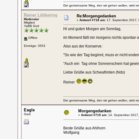
Der gemeinsame Weg, den wir gehen wollen, wird ein
Reiner Lübbering
Re:Morgengedanken
Moderator
«
Antwort #718 am:
17. September 2017, 
Mitglied
YaBB God
Hi und guten Morgen am Sonntag,
im Moment fällt mir morgens nichts spontan e
Offline
Einträge: 3553
Also aus der Konserve:
"So wie der Tag beginnt, muss er nicht enden
"Auch ein Tag ohne Sonnenschein hat gewiss
Liebe Grüße aus Schwaförden (Nds)
Reiner
Der gemeinsame Weg, den wir gehen wollen, wird ein
Eagle
Morgengedanken
Gast
«
Antwort #719 am:
14. September 2017,
Beste Grüße aus Ahlhorn
Wolfgang