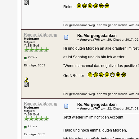
Reiner
Der gemeinsame Weg, den wir gehen wollen, wird ein
Reiner Lübbering
Re:Morgengedanken
Moderator
«
Antwort #706 am:
29. Oktober 2017, 05
Mitglied
YaBB God
Hi und guten Morgen an alle draußen im Net
es ist Sonntag und da bin ich wieder.
Offline
Einträge: 3553
"Wenn manchmal das negative das positive üb
Gruß Reiner
Der gemeinsame Weg, den wir gehen wollen, wird ein
Reiner Lübbering
Re:Morgengedanken
Moderator
«
Antwort #707 am:
22. Oktober 2017, 08
Mitglied
YaBB God
Jetzt wieder im im richtigen Account
Offline
Hallo und noch einmal guten Morgen,
Einträge: 3553