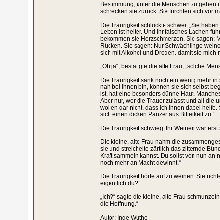
Bestimmung, unter die Menschen zu gehen un
schrecken sie zurück. Sie fürchten sich vor m
Die Traurigkeit schluckte schwer. „Sie habe
Leben ist heiter. Und ihr falsches Lachen f
bekommen sie Herzschmerzen. Sie sagen: M
Rücken. Sie sagen: Nur Schwächlinge weinen
sich mit Alkohol und Drogen, damit sie mich 
„Oh ja“, bestätigte die alte Frau, „solche Me
Die Traurigkeit sank noch ein wenig mehr in
nah bei ihnen bin, können sie sich selbst be
ist, hat eine besonders dünne Haut. Manches 
Aber nur, wer die Trauer zulässt und all di
wollen gar nicht, dass ich ihnen dabei helfe.
sich einen dicken Panzer aus Bitterkeit zu.“
Die Traurigkeit schwieg. Ihr Weinen war erst 
Die kleine, alte Frau nahm die zusammengesun
sie und streichelte zärtlich das zitternde Bünd
Kraft sammeln kannst. Du sollst von nun an ni
noch mehr an Macht gewinnt.“
Die Traurigkeit hörte auf zu weinen. Sie richt
eigentlich du?“
„Ich?“ sagte die kleine, alte Frau schmunzel
die Hoffnung.“
Autor: Inge Wuthe