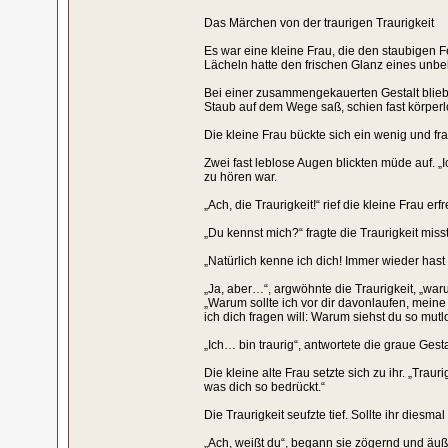
Das Märchen von der traurigen Traurigkeit
Es war eine kleine Frau, die den staubigen F
Lächeln hatte den frischen Glanz eines un
Bei einer zusammengekauerten Gestalt blieb 
Staub auf dem Wege saß, schien fast körperl
Die kleine Frau bückte sich ein wenig und fra
Zwei fast leblose Augen blickten müde auf. „I
zu hören war.
„Ach, die Traurigkeit!“ rief die kleine Frau er
„Du kennst mich?“ fragte die Traurigkeit miss
„Natürlich kenne ich dich! Immer wieder hast
„Ja, aber…“, argwöhnte die Traurigkeit, „war
„Warum sollte ich vor dir davonlaufen, meine 
ich dich fragen will: Warum siehst du so mutl
„Ich… bin traurig“, antwortete die graue Gest
Die kleine alte Frau setzte sich zu ihr. „Traur
was dich so bedrückt.“
Die Traurigkeit seufzte tief. Sollte ihr dies
„Ach, weißt du“, begann sie zögernd und äuße