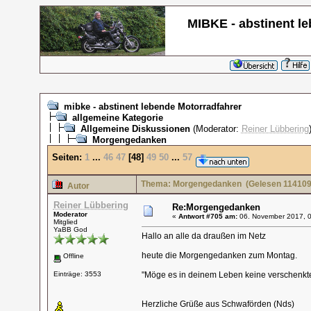
MIBKE - abstinent l
mibke - abstinent lebende Motorradfahrer
allgemeine Kategorie
Allgemeine Diskussionen
(Moderator:
Reiner Lübbering
Morgengedanken
Seiten:
1
...
46
47
[
48
]
49
50
...
57
Thema: Morgengedanken
(Gelesen 114109
Autor
Reiner Lübbering
Re:Morgengedanken
Moderator
«
Antwort #705 am:
06. November 2017, 0
Mitglied
YaBB God
Hallo an alle da draußen im Netz
heute die Morgengedanken zum Montag.
Offline
Einträge: 3553
"Möge es in deinem Leben keine verschenkte
(Irischer Se
Herzliche Grüße aus Schwaförden (Nds)