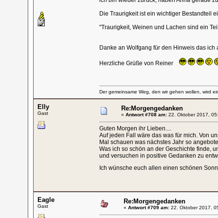
ich bin wieder zurück, haben Anna gerade z
Die Traurigkeit ist ein wichtiger Bestandteil
"Traurigkeit, Weinen und Lachen sind ein Tei
Danke an Wolfgang für den Hinweis das ich 
Herzliche Grüße von Reiner
Der gemeinsame Weg, den wir gehen wollen, wird ein
Elly
Re:Morgengedanken
Gast
«
Antwort #708 am:
22. Oktober 2017, 05
Guten Morgen ihr Lieben....
Auf jeden Fall wäre das was für mich. Von 
Mal schauen was nächstes Jahr so angebote
Was ich so schön an der Geschichte finde, 
und versuchen in positive Gedanken zu entwick
Ich wünsche euch allen einen schönen Sonn
Eagle
Re:Morgengedanken
Gast
«
Antwort #709 am:
22. Oktober 2017, 0