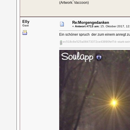
(Artwork: Vaccoon)
Elly
Re:Morgengedanken
Gast
«
Antwort #713 am:
15. Oktober 2017, 12
Ein schöner spruch der zum einem anregt zu
ec518c6e525a08473372ce43890fef7d--stark-sein-