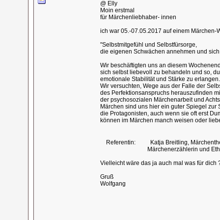
@ Elly
Moin erstmal
für Märchenliebhaber- innen
ich war 05.-07.05.2017 auf einem Märche
"Selbstmitgefühl und Selbstfürsorge,
die eigenen Schwächen annehmen und sich m
Wir beschäftigten uns an diesem Wochenende
sich selbst liebevoll zu behandeln und so, du
emotionale Stabilität und Stärke zu erlangen.
Wir versuchten, Wege aus der Falle der Selbs
des Perfektionsanspruchs herauszufinden mi
der psychosozialen Märchenarbeit und Achts
Märchen sind uns hier ein guter Spiegel zur 
die Protagonisten, auch wenn sie oft erst D
können im Märchen manch weisen oder liebev
Referentin: Katja Breitling, Märchenthe
Märchenerzählerin und Ethnol
Vielleicht wäre das ja auch mal was für dich 
Gruß
Wolfgang