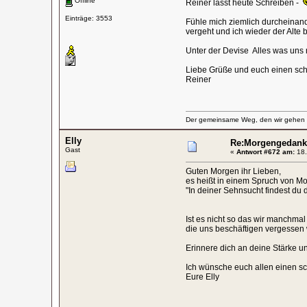
Offline
Reiner lässt heute Schreiben -
Einträge: 3553
Fühle mich ziemlich durcheinand
vergeht und ich wieder der Alte b
Unter der Devise Alles was uns n
Liebe Grüße und euch einen sc
Reiner
Der gemeinsame Weg, den wir gehen wo
Elly
Re:Morgengedank
Gast
«
Antwort #672 am:
18.
Guten Morgen ihr Lieben,
es heißt in einem Spruch von Mo
"In deiner Sehnsucht findest du d
Ist es nicht so das wir manchma
die uns beschäftigen vergessen w
Erinnere dich an deine Stärke un
Ich wünsche euch allen einen s
Eure Elly