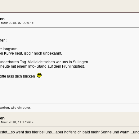
en
 März 2018, 07:00:07 »
r
er :
e langsam,
n Kurve liegt, ist dir noch unbekannt.
nderbaren Tag. Vielleicht sehen wir uns in Sulingen.
 heute mit einem Info- Stand auf dem Frühlingsfest.
bitte lass dich blicken
llen, wird ein guter.
en
 März 2018, 11:17:49 »
stet....so weht das hier bei uns....aber hoffentlich bald mehr Sonne und warm...