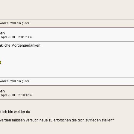
llen, wird ein guter.
ken
 April 2018, 05:01:51 »
enkliche Morgengedanken.
llen, wird ein guter.
ken
 April 2018, 05:10:46 »
r ich bin weider da
werden müssen versuch neue zu erforschen die dich zufrieden stellen"