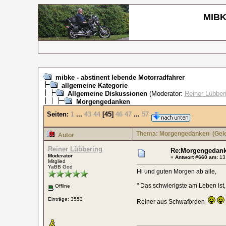
MIBKE
mibke - abstinent lebende Motorradfahrer
allgemeine Kategorie
Allgemeine Diskussionen
(Moderator:
Reiner Lübber
Morgengedanken
Seiten:
1
...
43
44
[
45
]
46
47
...
57
Thema: Morgengedanken
(Gele
Autor
Reiner Lübbering
Re:Morgengedan
Moderator
«
Antwort #660 am:
13.
Mitglied
YaBB God
Hi und guten Morgen ab alle,
" Das schwierigste am Leben ist, 
Offline
Einträge: 3553
Reiner aus Schwaförden