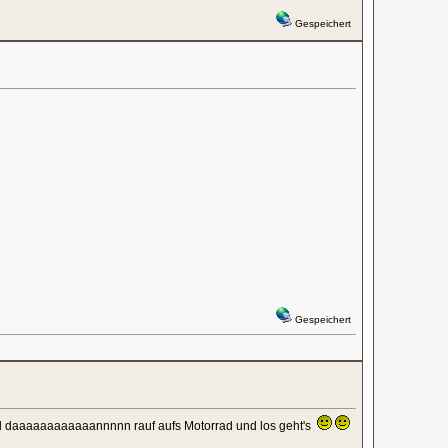
Gespeichert
Gespeichert
.und daaaaaaaaaaaannnnn rauf aufs Motorrad und los geht's