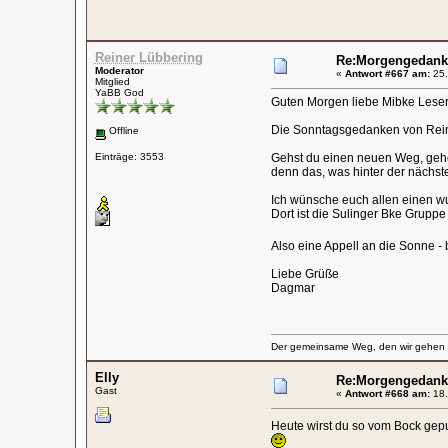
Reiner Lübbering
Re:Morgengedank
Moderator
«
Antwort #667 am:
25.
Mitglied
YaBB God
Guten Morgen liebe Mibke Lese
Die Sonntagsgedanken von Rein
Offline
Einträge: 3553
Gehst du einen neuen Weg, geh
denn das, was hinter der nächste
Ich wünsche euch allen einen wu
Dort ist die Sulinger Bke Gruppe
Also eine Appell an die Sonne - 
Liebe Grüße
Dagmar
Der gemeinsame Weg, den wir gehen wo
Elly
Re:Morgengedank
Gast
«
Antwort #668 am:
18.
Heute wirst du so vom Bock gepu