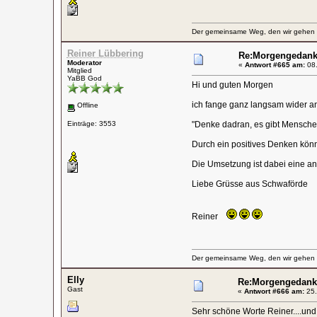
Der gemeinsame Weg, den wir gehen wo
Reiner Lübbering
Re:Morgengedan
Moderator
«
Antwort #665 am:
08.
Mitglied
YaBB God
Hi und guten Morgen
ich fange ganz langsam wider an
Offline
Einträge: 3553
"Denke dadran, es gibt Menschen
Durch ein positives Denken könn
Die Umsetzung ist dabei eine a
Liebe Grüsse aus Schwaförde
Reiner
Der gemeinsame Weg, den wir gehen wo
Elly
Re:Morgengedank
Gast
«
Antwort #666 am:
25.
Sehr schöne Worte Reiner....un