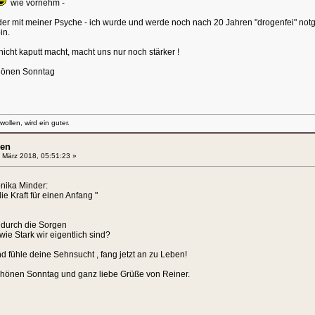
wie vornehm -
er mit meiner Psyche - ich wurde und werde noch nach 20 Jahren "drogenfei" notg
in.
icht kaputt macht, macht uns nur noch stärker !
hönen Sonntag
llen, wird ein guter.
en
 März 2018, 05:51:23 »
nika Minder:
ie Kraft für einen Anfang "
l durch die Sorgen
ie Stark wir eigentlich sind?
d fühle deine Sehnsucht , fang jetzt an zu Leben!
chönen Sonntag und ganz liebe Grüße von Reiner.