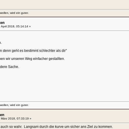
llen, wird ein guter.
ken
 April 2018, 05:14:14 »
.
 denn geht es bestimmt schlechter als dir"
en wir unseren Weg einfacher gestallten.
ndere Sache.
llen, wird ein guter.
en
 März 2018, 07:33:19 »
d auch so wahr. Langsam durch die kurve um sicher ans Ziel zu kommen.