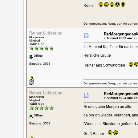
Reiner
Der gemeinsame Weg, den wir gehen wo
Reiner Lübbering
Re:Morgengedan
Moderator
«
Antwort #663 am:
22.
Mitglied
YaBB God
Im Moment Kopf leer für nachd
Herzliche Grüße
Offline
Einträge: 3553
Reiner aus Schwaförden
Der gemeinsame Weg, den wir gehen wo
Reiner Lübbering
Re:Morgengedan
Moderator
«
Antwort #664 am:
15.
Mitglied
YaBB God
Hi und guten Morgen an alle,
da bin ich wieder. Verändert, abe
Offline
Einträge: 3553
"Wenn alte Strukturen geändert 
Gruß Reiner