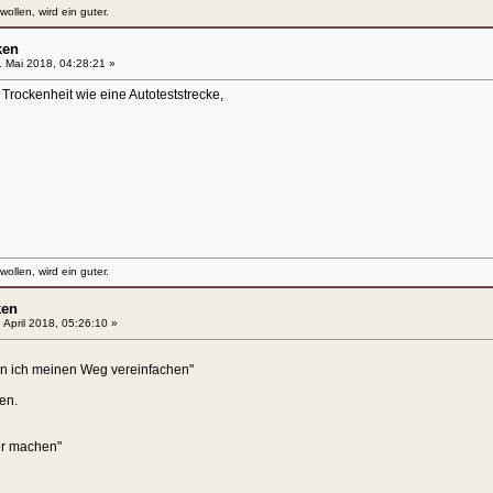
llen, wird ein guter.
ken
 Mai 2018, 04:28:21 »
Trockenheit wie eine Autoteststrecke,
llen, wird ein guter.
ken
 April 2018, 05:26:10 »
nn ich meinen Weg vereinfachen"
en.
er machen"