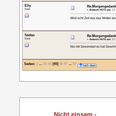
Elly
Re:Morgengedank
Gast
«
Antwort #673 am:
17.
Wird echt Zeit das das Wetter b
Stefan
Re:Morgengedank
Gast
«
Antwort #674 am:
17.
Nix mit Sesonstart es hat Geschn
Seiten:
1
...
43
44
[
45
]
46
47
...
57
Nicht einsam -