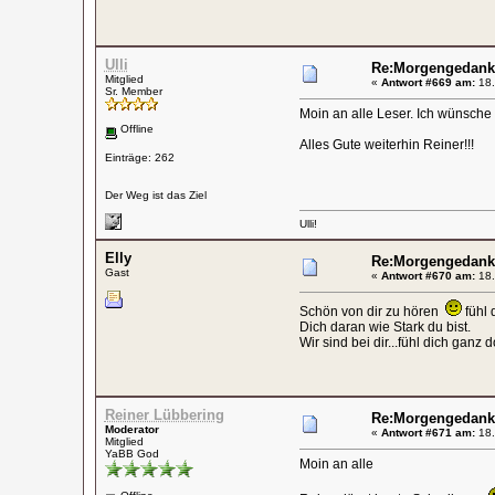
Ulli
Re:Morgengedank
Mitglied
«
Antwort #669 am:
18.
Sr. Member
Moin an alle Leser. Ich wünsche 
Offline
Alles Gute weiterhin Reiner!!!
Einträge: 262
Der Weg ist das Ziel
Ulli!
Elly
Re:Morgengedank
Gast
«
Antwort #670 am:
18.
Schön von dir zu hören
fühl 
Dich daran wie Stark du bist.
Wir sind bei dir...fühl dich ganz d
Reiner Lübbering
Re:Morgengedank
Moderator
«
Antwort #671 am:
18.
Mitglied
YaBB God
Moin an alle