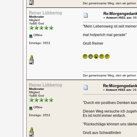
Der gemeinsame Weg, den wir gehen wo
Reiner Lübbering
Re:Morgengedan
Moderator
«
Antwort #661 am:
06.
Mitglied
YaBB God
"Mein Lebensweg ist seit meiner 
mal holperich mal gerade"
Offline
Einträge: 3553
Gruß Reiner
Der gemeinsame Weg, den wir gehen wo
Reiner Lübbering
Re:Morgengedan
Moderator
«
Antwort #662 am:
29.
Mitglied
YaBB God
"Durch ein positives Denken ka
Offline
Diesen Weg versuche ich zugeh
Einträge: 3553
Es ist nicht immer einfach.
"Rückschläge können uns stärk
Gruß aus Schwaförden