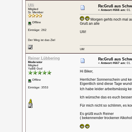
Ulli
Re:Gruß aus Schw
Mitglied
«
Antwort #666 am:
01. 
Sr. Member
Morgen gehts noch mal auf
Offline
Gruß an alle
Einträge: 262
Ulli!
Der Weg ist das Ziel
Ulli!
Reiner Lübbering
Re:Gruß aus Schw
Moderator
«
Antwort #667 am:
01. 
Mitglied
YaBB God
Hi Biker,
Herrlicher Sonnenschein und kei
Offline
Eigentlich sind diese Tage wun
Einträge: 3553
Ich habe leider arbeitsmässig k
Ich wünsche das es euch besser
Für mich nicht so schlimm, es 
Es grüßt euch Reiner
( bekennender trockener Alkohol