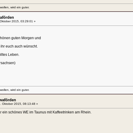
llen, wird ein guter.
aförden
Oktober 2015, 03:29:01 »
schönen guten Morgen und
 ihr euch auch wünscht.
lltes Leben.
rsachsen)
llen, wird ein guter.
waförden
. Oktober 2015, 08:13:48 »
ar ein schönes WE im Taunus mit Kaffeetrinken am Rhein.