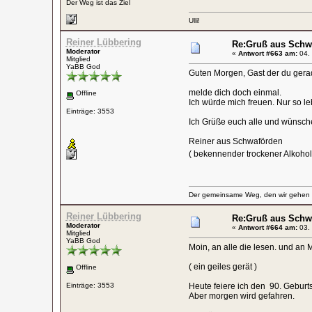
Der Weg ist das Ziel
Ulli!
Reiner Lübbering
Re:Gruß aus Schw
Moderator
«
Antwort #663 am:
04. 
Mitglied
YaBB God
Guten Morgen, Gast der du gerad
melde dich doch einmal.
Offline
Ich würde mich freuen. Nur so leb
Einträge: 3553
Ich Grüße euch alle und wünsch
Reiner aus Schwaförden
( bekennender trockener Alkohol
Der gemeinsame Weg, den wir gehen wo
Reiner Lübbering
Re:Gruß aus Schw
Moderator
«
Antwort #664 am:
03. 
Mitglied
YaBB God
Moin, an alle die lesen. und an M
( ein geiles gerät )
Offline
Einträge: 3553
Heute feiere ich den 90. Geburts
Aber morgen wird gefahren.