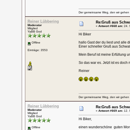
Der gemeinsame Weg, den wir gehen wo
Reiner Lübbering
Re:Gruß aus Schw
Moderator
«
Antwort #668 am:
24. 
Mitglied
YaBB God
Hi Biker
hallo Gast der du liest und alle
Offline
Einer schneller Gruß aus Schwaf
Einträge: 3553
Mein Beruf ist meine Erfüllung 
So das war es. Jetzt ist es doc
Reiner
Der gemeinsame Weg, den wir gehen wo
Reiner Lübbering
Re:Gruß aus Schw
Moderator
«
Antwort #669 am:
12. 
Mitglied
YaBB God
Hi Biker,
einen wunderschöne guten Mor
Offline