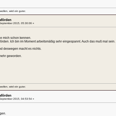
llen, wird ein guter.
aförden
September 2015, 05:30:06 »
 die mich schon kennen.
örden. Ich bin im Moment arbeitsmäßig sehr eingespannt. Auch das muß mal sein. 
und deswegen macht es nichts.
h mehr geworden.
llen, wird ein guter.
aförden
September 2015, 04:53:54 »
gen.