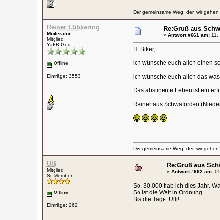
Der gemeinsame Weg, den wir gehen wo
Reiner Lübbering
Re:Gruß aus Schw
Moderator
«
Antwort #661 am:
11. 
Mitglied
YaBB God
Hi Biker,
ich wünsche euch allen einen 
Offline
Einträge: 3553
ich wünsche euch allen das was
Das abstinente Leben ist ein erfü
Reiner aus Schwaförden (Niede
Der gemeinsame Weg, den wir gehen wo
Ulli
Re:Gruß aus Sch
Mitglied
«
Antwort #662 am:
05
Sr. Member
So. 30.000 hab ich dies Jahr. W
So ist die Welt in Ordnung.
Offline
Bis die Tage. Ulli!
Einträge: 262