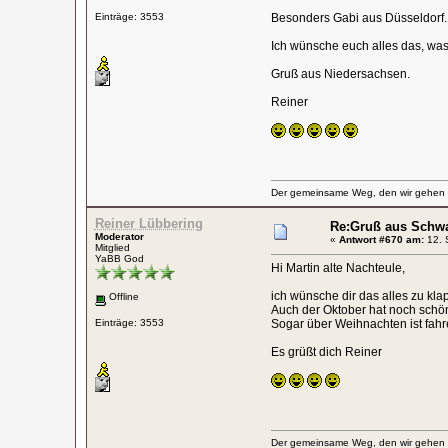
Einträge: 3553
Besonders Gabi aus Düsseldorf. F
Ich wünsche euch alles das, was
Gruß aus Niedersachsen.
Reiner
Der gemeinsame Weg, den wir gehen wo
Reiner Lübbering
Re:Gruß aus Schw
Moderator
«
Antwort #670 am:
12. 
Mitglied
YaBB God
Hi Martin alte Nachteule,
ich wünsche dir das alles zu klap
Offline
Auch der Oktober hat noch schö
Einträge: 3553
Sogar über Weihnachten ist fahre
Es grüßt dich Reiner
Der gemeinsame Weg, den wir gehen wo