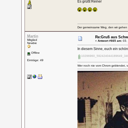
Es grüßt Reiner
Der gemeinsame Weg, den wir gehen wo
Martin
Re:Gruß aus Schw
Mitglied
«
Antwort #665 am:
03. 
Newbie
In diesem Sinne, euch ein schö
Offline
10296960_592424044189649_340
Einträge: 49
Wer noch nie vom Chrom geblendet, v