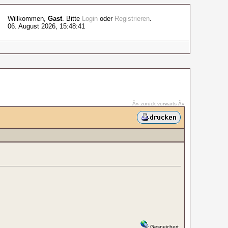
Willkommen,
Gast
. Bitte
Login
oder
Registrieren
.
06. August 2026, 15:48:41
Â« zurück
vorwärts Â»
Gespeichert