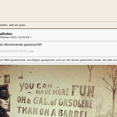
llen, wird ein guter.
aförden
Oktober 2015, 03:33:35 »
nes Wochenende gewünscht!!!
2612251322179534_n.jpg
om Wind gestreichelt, vom Regen gewaschen und von der Sonne getrocknet wurde, der wird uns 