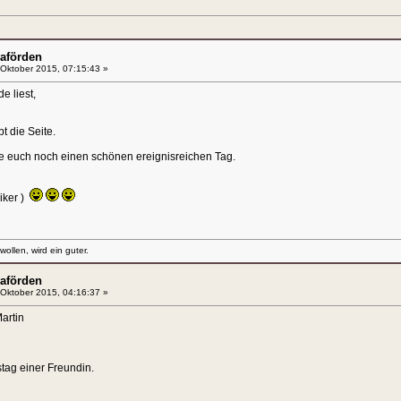
aförden
Oktober 2015, 07:15:43 »
e liest,
t die Seite.
e euch noch einen schönen ereignisreichen Tag.
iker )
llen, wird ein guter.
aförden
Oktober 2015, 04:16:37 »
artin
tag einer Freundin.