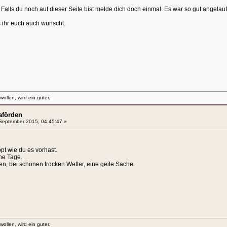
alls du noch auf dieser Seite bist melde dich doch einmal. Es war so gut angelauf
 ihr euch auch wünscht.
llen, wird ein guter.
aförden
September 2015, 04:45:47 »
pt wie du es vorhast.
ne Tage.
n, bei schönen trocken Wetter, eine geile Sache.
llen, wird ein guter.