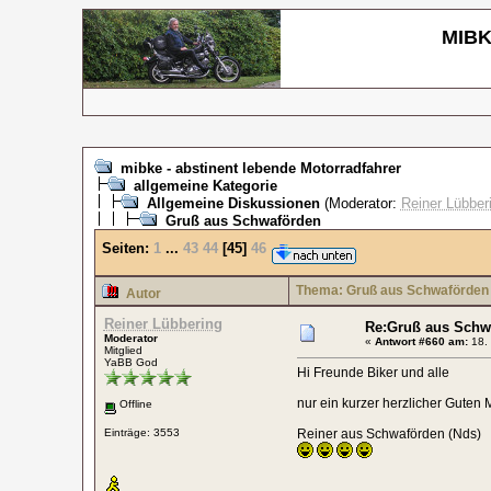
MIBKE
mibke - abstinent lebende Motorradfahrer
allgemeine Kategorie
Allgemeine Diskussionen
(Moderator:
Reiner Lübber
Gruß aus Schwaförden
Seiten:
1
...
43
44
[
45
]
46
Thema: Gruß aus Schwaförden
Autor
Reiner Lübbering
Re:Gruß aus Schw
Moderator
«
Antwort #660 am:
18. 
Mitglied
YaBB God
Hi Freunde Biker und alle
nur ein kurzer herzlicher Guten
Offline
Einträge: 3553
Reiner aus Schwaförden (Nds)