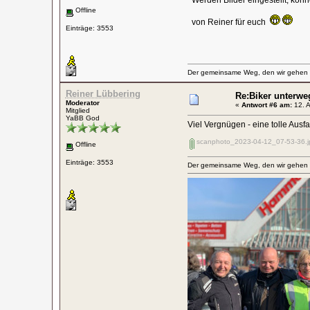
Werden Bilder eingestellt, könn
Offline
von Reiner für euch
Einträge: 3553
Der gemeinsame Weg, den wir gehen wo
Reiner Lübbering
Re:Biker unterwe
Moderator
«
Antwort #6 am:
12. A
Mitglied
YaBB God
Viel Vergnügen - eine tolle Ausfa
scanphoto_2023-04-12_07-53-36.j
Offline
Einträge: 3553
Der gemeinsame Weg, den wir gehen wo