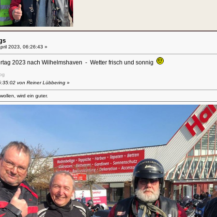
gs
pril 2023, 06:26:43 »
tertag 2023 nach Wilhelmshaven - Wetter frisch und sonnig
pg
6:35:02 von Reiner Lübbering
»
llen, wird ein guter.