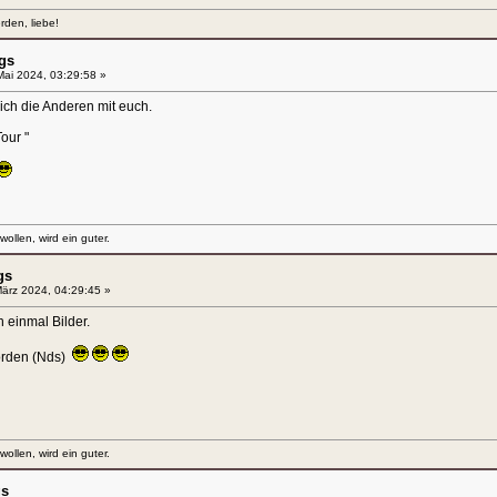
erden, liebe!
gs
ai 2024, 03:29:58 »
ich die Anderen mit euch.
r "
llen, wird ein guter.
gs
ärz 2024, 04:29:45 »
 einmal Bilder.
örden (Nds)
llen, wird ein guter.
gs