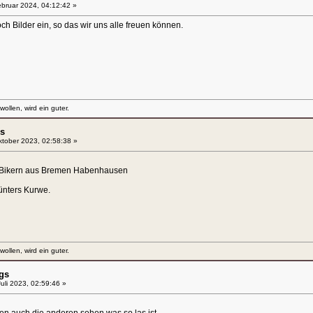
bruar 2024, 04:12:42 »
ch Bilder ein, so das wir uns alle freuen können.
llen, wird ein guter.
s
tober 2023, 02:58:38 »
 Bikern aus Bremen Habenhausen
nters Kurwe.
llen, wird ein guter.
gs
uli 2023, 02:59:46 »