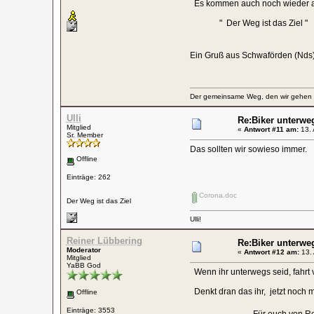
Es kommen auch noch wieder a
" Der Weg ist das Ziel "
Ein Gruß aus Schwaförden (Nds)
Der gemeinsame Weg, den wir gehen wo
Ulli
Re:Biker unterwe
Mitglied
«
Antwort #11 am:
13. 
Sr. Member
Das sollten wir sowieso immer.
Offline
Einträge: 262
Corona.doc
Der Weg ist das Ziel
Ulli!
Reiner Lübbering
Re:Biker unterwe
Moderator
«
Antwort #12 am:
13. 
Mitglied
YaBB God
Wenn ihr unterwegs seid, fahrt 
Denkt dran das ihr, jetzt noch me
Offline
Einträge: 3553