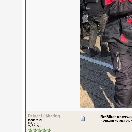
Reiner Lübbering
Re:Biker unterwe
Moderator
«
Antwort #8 am:
26. M
Mitglied
YaBB God