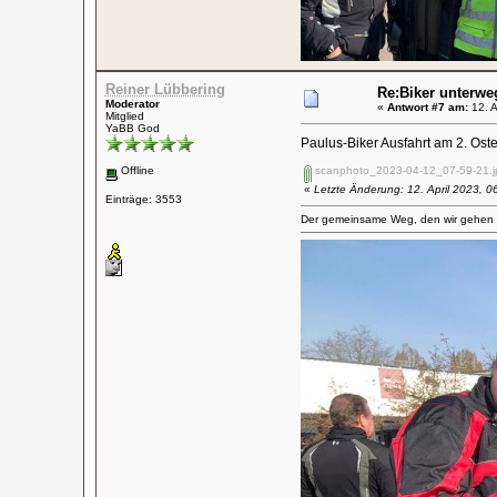
Reiner Lübbering
Re:Biker unterwe
Moderator
«
Antwort #7 am:
12. A
Mitglied
YaBB God
Paulus-Biker Ausfahrt am 2. Os
Offline
scanphoto_2023-04-12_07-59-21.j
«
Letzte Änderung: 12. April 2023, 0
Einträge: 3553
Der gemeinsame Weg, den wir gehen wo