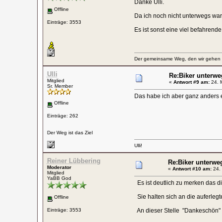
Danke Ulli.
Offline
Da ich noch nicht unterwegs war,
Einträge: 3553
Es ist sonst eine viel befahrende
Der gemeinsame Weg, den wir gehen wo
Ulli
Re:Biker unterwe
Mitglied
«
Antwort #9 am:
24. M
Sr. Member
Das habe ich aber ganz anders e
Offline
Einträge: 262
Der Weg ist das Ziel
Ulli!
Reiner Lübbering
Re:Biker unterwe
Moderator
«
Antwort #10 am:
24. 
Mitglied
YaBB God
Es ist deutlich zu merken das di
Sie halten sich an die auferleg
Offline
Einträge: 3553
An dieser Stelle "Dankeschön"