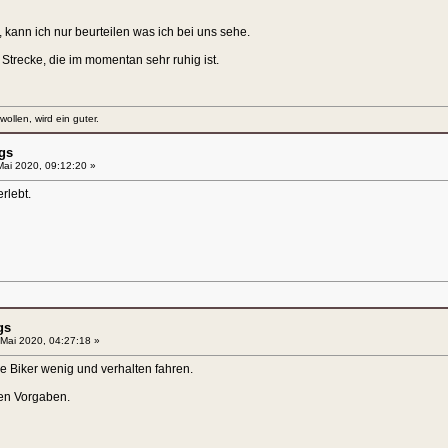
 kann ich nur beurteilen was ich bei uns sehe.
 Strecke, die im momentan sehr ruhig ist.
llen, wird ein guter.
gs
ai 2020, 09:12:20 »
rlebt.
gs
Mai 2020, 04:27:18 »
e Biker wenig und verhalten fahren.
ten Vorgaben.