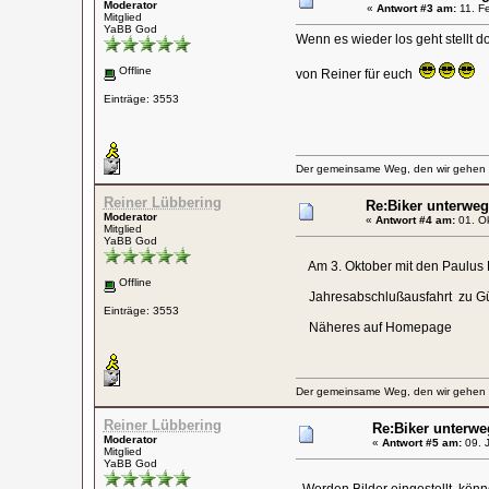
Moderator
«
Antwort #3 am:
11. Fe
Mitglied
YaBB God
Wenn es wieder los geht stellt do
Offline
von Reiner für euch
Einträge: 3553
Der gemeinsame Weg, den wir gehen wo
Reiner Lübbering
Re:Biker unterweg
Moderator
«
Antwort #4 am:
01. Ok
Mitglied
YaBB God
Am 3. Oktober mit den Paulus
Offline
Jahresabschlußausfahrt zu Gü
Einträge: 3553
Näheres auf Homepage
Der gemeinsame Weg, den wir gehen wo
Reiner Lübbering
Re:Biker unterwe
Moderator
«
Antwort #5 am:
09. J
Mitglied
YaBB God