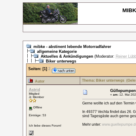
MIBKE
mibke - abstinent lebende Motorradfahrer
allgemeine Kategorie
Aktuelles & Ankündigungen
(Moderator:
Reiner Lübb
Biker unterwegs
Seiten:
[
1
]
2
Thema: Biker unterwegs
(Gele
Autor
Astrid
Güllepumpent
Mitglied
«
am:
12. Mai 202
Jr. Member
Gerne wollte ich auf den Termin
Offline
In 49377 Vechta findet das 26. 
Einträge: 53
sind Tagesgäste auch gerne ge
Mehr unter:
www.guellepumpe.d
Ich liebe dieses Forum!