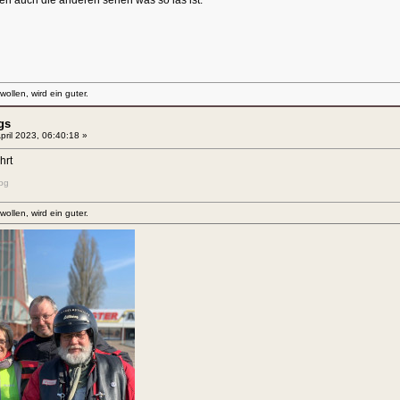
en auch die anderen sehen was so las ist.
llen, wird ein guter.
gs
pril 2023, 06:40:18 »
hrt
pg
llen, wird ein guter.