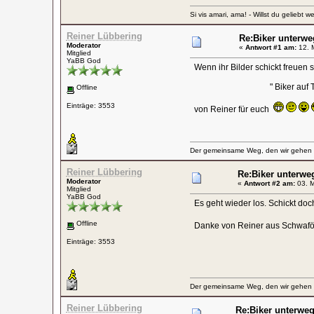
Si vis amari, ama! - Willst du geliebt w
Reiner Lübbering
Re:Biker unterwe
Moderator
«
Antwort #1 am:
12. M
Mitglied
YaBB God
Wenn ihr Bilder schickt freuen s
" Biker auf Tou
Offline
Einträge: 3553
von Reiner für euch
Der gemeinsame Weg, den wir gehen wo
Reiner Lübbering
Re:Biker unterwe
Moderator
«
Antwort #2 am:
03. M
Mitglied
YaBB God
Es geht wieder los. Schickt doch
Offline
Danke von Reiner aus Schwaf
Einträge: 3553
Der gemeinsame Weg, den wir gehen wo
Reiner Lübbering
Re:Biker unterwe