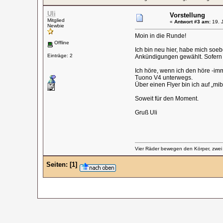
Uli
Vorstellung
Mitglied
«
Antwort #3 am:
19. J
Newbie
Moin in die Runde!
Offline
Ich bin neu hier, habe mich soe
Einträge: 2
Ankündigungen gewählt. Sofern es
Ich höre, wenn ich den höre -im
Tuono V4 unterwegs.
Über einen Flyer bin ich auf „m
Soweit für den Moment.
Gruß Uli
Vier Räder bewegen den Körper, zwei
Seiten:
[
1
]