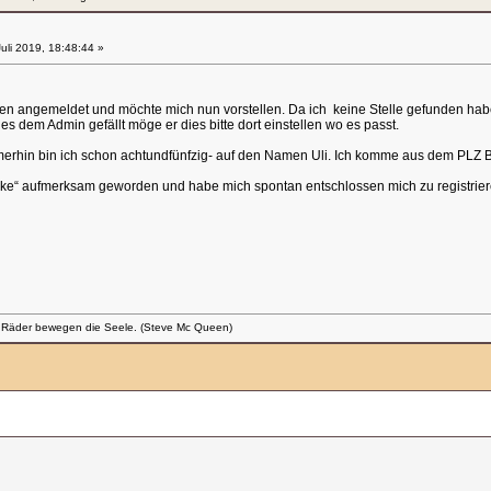
uli 2019, 18:48:44 »
ben angemeldet und möchte mich nun vorstellen. Da ich keine Stelle gefunden habe
 dem Admin gefällt möge er dies bitte dort einstellen wo es passt.
merhin bin ich schon achtundfünfzig- auf den Namen Uli. Ich komme aus dem PLZ Be
ibke“ aufmerksam geworden und habe mich spontan entschlossen mich zu registrier
 Räder bewegen die Seele. (Steve Mc Queen)