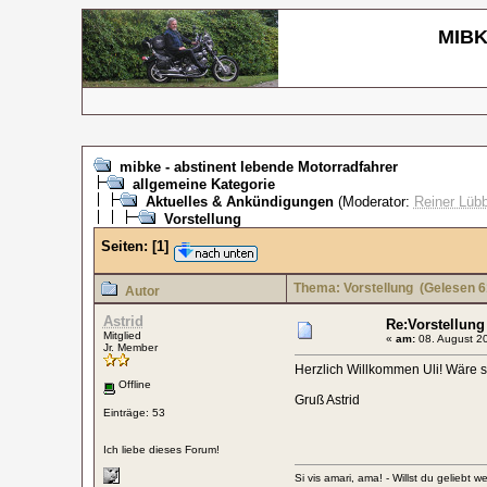
MIBKE
mibke - abstinent lebende Motorradfahrer
allgemeine Kategorie
Aktuelles & Ankündigungen
(Moderator:
Reiner Lübb
Vorstellung
Seiten:
[
1
]
Thema: Vorstellung
(Gelesen 6
Autor
Astrid
Re:Vorstellung
Mitglied
«
am:
08. August 20
Jr. Member
Herzlich Willkommen Uli! Wäre 
Offline
Gruß Astrid
Einträge: 53
Ich liebe dieses Forum!
Si vis amari, ama! - Willst du geliebt w