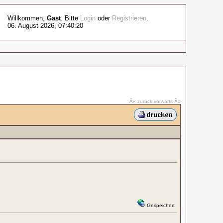
Willkommen,
Gast
. Bitte
Login
oder
Registrieren
.
06. August 2026, 07:40:20
Â« zurück
vorwärts Â»
Gespeichert