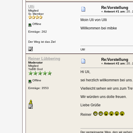
Ulli
Re:Vorstellung
Mitglied
«
Antwort #1 am:
20. J
Sr. Member
Moin Uli von Ulli
Offline
Willkommen bei mibke
Einträge: 262
Der Weg ist das Ziel
Ulli!
Reiner Lübbering
Re:Vorstellung
Moderator
«
Antwort #2 am:
20. J
Mitglied
YaBB God
Hi Uli,
sei herzlich willkommen bei uns.
Offline
Einträge: 3553
Vielleicht sehen wir uns zum Tr
Wir würden uns dolle freuen.
Liebe Grüße
Reiner
Der gemeinsame Weg, den wir gehen wo